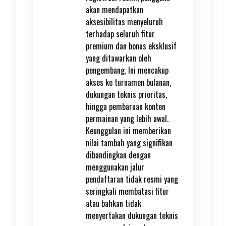
akan mendapatkan
aksesibilitas menyeluruh
terhadap seluruh fitur
premium dan bonus eksklusif
yang ditawarkan oleh
pengembang. Ini mencakup
akses ke turnamen bulanan,
dukungan teknis prioritas,
hingga pembaruan konten
permainan yang lebih awal.
Keunggulan ini memberikan
nilai tambah yang signifikan
dibandingkan dengan
menggunakan jalur
pendaftaran tidak resmi yang
seringkali membatasi fitur
atau bahkan tidak
menyertakan dukungan teknis