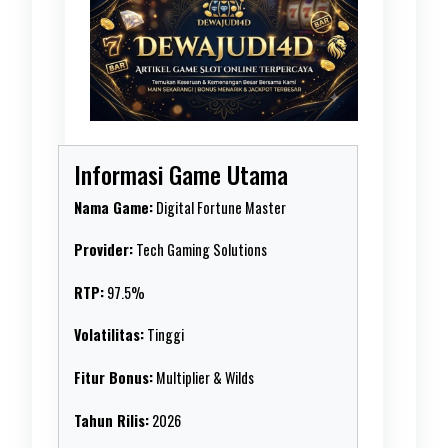
Informasi Game Utama
Nama Game:
Digital Fortune Master
Provider:
Tech Gaming Solutions
RTP:
97.5%
Volatilitas:
Tinggi
Fitur Bonus:
Multiplier & Wilds
Tahun Rilis:
2026