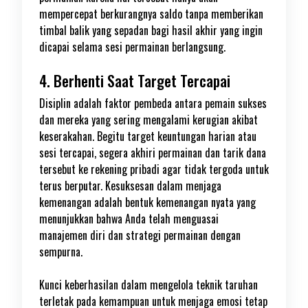
mempercepat berkurangnya saldo tanpa memberikan
timbal balik yang sepadan bagi hasil akhir yang ingin
dicapai selama sesi permainan berlangsung.
4. Berhenti Saat Target Tercapai
Disiplin adalah faktor pembeda antara pemain sukses
dan mereka yang sering mengalami kerugian akibat
keserakahan. Begitu target keuntungan harian atau
sesi tercapai, segera akhiri permainan dan tarik dana
tersebut ke rekening pribadi agar tidak tergoda untuk
terus berputar. Kesuksesan dalam menjaga
kemenangan adalah bentuk kemenangan nyata yang
menunjukkan bahwa Anda telah menguasai
manajemen diri dan strategi permainan dengan
sempurna.
Kunci keberhasilan dalam mengelola teknik taruhan
terletak pada kemampuan untuk menjaga emosi tetap