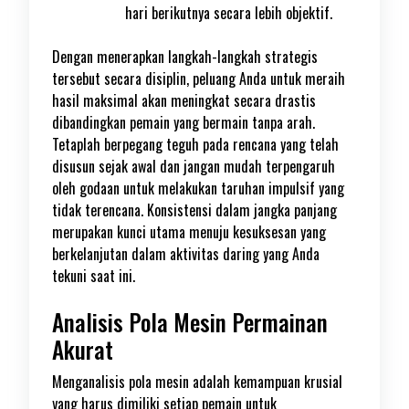
hari berikutnya secara lebih objektif.
Dengan menerapkan langkah-langkah strategis
tersebut secara disiplin, peluang Anda untuk meraih
hasil maksimal akan meningkat secara drastis
dibandingkan pemain yang bermain tanpa arah.
Tetaplah berpegang teguh pada rencana yang telah
disusun sejak awal dan jangan mudah terpengaruh
oleh godaan untuk melakukan taruhan impulsif yang
tidak terencana. Konsistensi dalam jangka panjang
merupakan kunci utama menuju kesuksesan yang
berkelanjutan dalam aktivitas daring yang Anda
tekuni saat ini.
Analisis Pola Mesin Permainan
Akurat
Menganalisis pola mesin adalah kemampuan krusial
yang harus dimiliki setiap pemain untuk