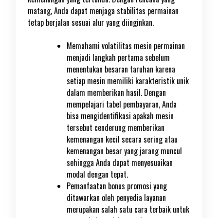
matang, Anda dapat menjaga stabilitas permainan
tetap berjalan sesuai alur yang diinginkan.
Memahami volatilitas mesin permainan
menjadi langkah pertama sebelum
menentukan besaran taruhan karena
setiap mesin memiliki karakteristik unik
dalam memberikan hasil. Dengan
mempelajari tabel pembayaran, Anda
bisa mengidentifikasi apakah mesin
tersebut cenderung memberikan
kemenangan kecil secara sering atau
kemenangan besar yang jarang muncul
sehingga Anda dapat menyesuaikan
modal dengan tepat.
Pemanfaatan bonus promosi yang
ditawarkan oleh penyedia layanan
merupakan salah satu cara terbaik untuk