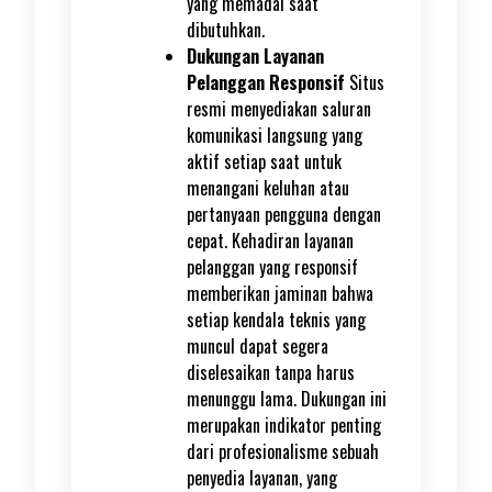
yang memadai saat
dibutuhkan.
Dukungan Layanan
Pelanggan Responsif
Situs
resmi menyediakan saluran
komunikasi langsung yang
aktif setiap saat untuk
menangani keluhan atau
pertanyaan pengguna dengan
cepat. Kehadiran layanan
pelanggan yang responsif
memberikan jaminan bahwa
setiap kendala teknis yang
muncul dapat segera
diselesaikan tanpa harus
menunggu lama. Dukungan ini
merupakan indikator penting
dari profesionalisme sebuah
penyedia layanan, yang