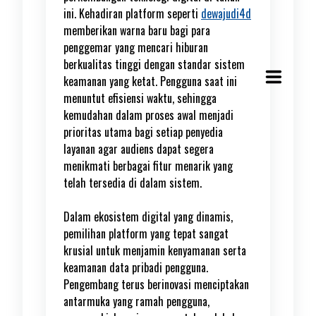
ini. Kehadiran platform seperti
dewajudi4d
memberikan warna baru bagi para
penggemar yang mencari hiburan
berkualitas tinggi dengan standar sistem
keamanan yang ketat. Pengguna saat ini
menuntut efisiensi waktu, sehingga
kemudahan dalam proses awal menjadi
prioritas utama bagi setiap penyedia
layanan agar audiens dapat segera
menikmati berbagai fitur menarik yang
telah tersedia di dalam sistem.
Dalam ekosistem digital yang dinamis,
pemilihan platform yang tepat sangat
krusial untuk menjamin kenyamanan serta
keamanan data pribadi pengguna.
Pengembang terus berinovasi menciptakan
antarmuka yang ramah pengguna,