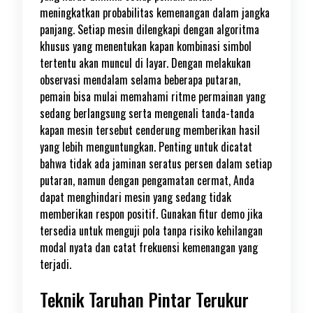
meningkatkan probabilitas kemenangan dalam jangka
panjang. Setiap mesin dilengkapi dengan algoritma
khusus yang menentukan kapan kombinasi simbol
tertentu akan muncul di layar. Dengan melakukan
observasi mendalam selama beberapa putaran,
pemain bisa mulai memahami ritme permainan yang
sedang berlangsung serta mengenali tanda-tanda
kapan mesin tersebut cenderung memberikan hasil
yang lebih menguntungkan. Penting untuk dicatat
bahwa tidak ada jaminan seratus persen dalam setiap
putaran, namun dengan pengamatan cermat, Anda
dapat menghindari mesin yang sedang tidak
memberikan respon positif. Gunakan fitur demo jika
tersedia untuk menguji pola tanpa risiko kehilangan
modal nyata dan catat frekuensi kemenangan yang
terjadi.
Teknik Taruhan Pintar Terukur