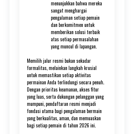
menunjukkan bahwa mereka
sangat menghargai
pengalaman setiap pemain
dan berkomitmen untuk
memberikan solusi terbaik
atas setiap permasalahan
yang muncul di lapangan.
Memilih jalur resmi bukan sekadar
formalitas, melainkan langkah krusial
untuk memastikan setiap aktivitas
permainan Anda terlindungi secara penuh.
Dengan prioritas keamanan, akses fitur
yang luas, serta dukungan pelanggan yang
mumpuni, pendaftaran resmi menjadi
fondasi utama bagi pengalaman bermain
yang berkualitas, aman, dan memuaskan
bagi setiap pemain di tahun 2026 ini.