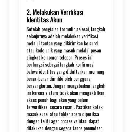
2. Melakukan Verifikasi
Identitas Akun
Setelah pengisian formulir selesai, langkah
selanjutnya adalah melakukan verifikasi
melalui tautan yang dikirimkan ke surel
atau kode unik yang masuk melalui pesan
singkat ke nomor telepon. Proses ini
berfungsi sebagai langkah konfirmasi
bahwa identitas yang didaftarkan memang
benar-benar dimiliki oleh pengguna
bersangkutan. Jangan mengabaikan langkah
ini karena sistem tidak akan mengaktifkan
akses penuh bagi akun yang belum
terverifikasi secara resmi. Pastikan kotak
masuk surel atau folder spam diperiksa
dengan teliti agar proses validasi dapat
dilakukan dengan segera tanpa penundaan